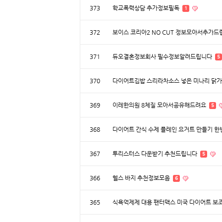
373
학교폭력상담 추가정보필독
1
372
보이스 코리아2 NO CUT 정보모아서추가
371
듀오결혼정보회사 필수정보알려드립니다
5
370
다이어트김밥 스리라차소스 넣은 미나리 닭
369
이레한의원 8체질 모아서공유해드려요
5
368
다이어트 간식 수제 플레인 요거트 만들기 
367
투리스터스 다운받기 추천드립니다
5
366
헬스 바지 추천정보모음
6
365
식욕억제제 대용 팬터맥스 미국 다이어트 