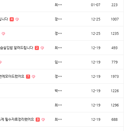
최**
01-07
223
드립니다
장**
12-25
1007
4
정**
12-25
1235
가슴살김밥 알려드립니다
최**
12-19
493
2
임**
12-19
779
한번에모아드렸어요
정**
12-19
1973
7
박**
12-19
1226
최**
12-19
1296
보조제 필수자료정리했어요
최**
12-19
688
3