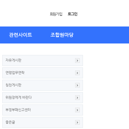
회원가입
로그인
관련사이트
조합원마당
자유게시판
연맹업무연락
칭찬게시판
위원장에게 바란다
부정부패신고센터
좋은글