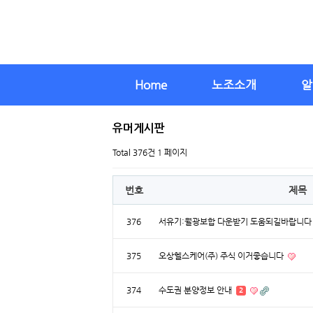
Home
노조소개
알
유머게시판
Total 376건
1 페이지
번호
제목
376
서유기:월광보합 다운받기 도움되길바랍니
375
오상헬스케어(주) 주식 이거좋습니다
374
수도권 분양정보 안내
2