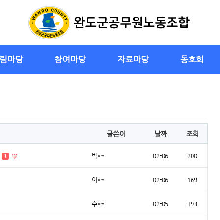
림마당
참여마당
자료마당
동호회
글쓴이
날짜
조회
다
박**
02-06
200
1
이**
02-06
169
수**
02-05
393