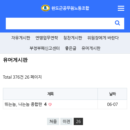
완도군공무원노동조합
자유게시판
연맹업무연락
칭찬게시판
위원장에게 바란다
부정부패신고센터
좋은글
유머게시판
유머게시판
Total 376건
26 페이지
제목
날짜
뛰는놈, 나는놈 종합판
4
06-07
처음
이전
26