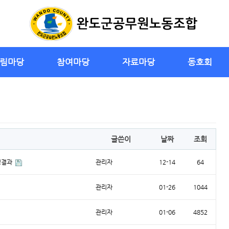
림마당
참여마당
자료마당
동호회
글쓴이
날짜
조회
정결과
관리자
12-14
64
관리자
01-26
1044
관리자
01-06
4852