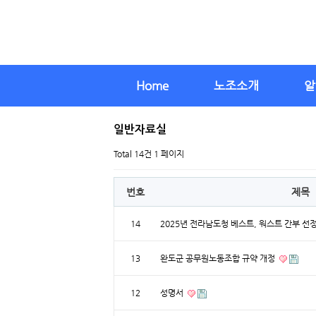
Home
노조소개
알
일반자료실
Total 14건
1 페이지
번호
제목
14
2025년 전라남도청 베스트, 워스트 간부 선
13
완도군 공무원노동조합 규약 개정
12
성명서